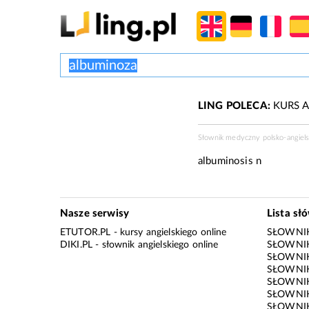
LING POLECA:
KURS A
Słownik medyczny polsko-angiels
albuminosis n
Nasze serwisy
Lista sł
ETUTOR.PL
- kursy angielskiego online
SŁOWNIK
DIKI.PL
- słownik angielskiego online
SŁOWNIK
SŁOWNI
SŁOWNIK
SŁOWNIK
SŁOWNIK
SŁOWNIK