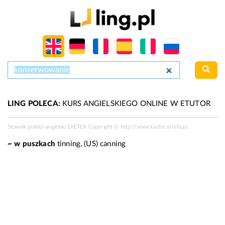
LING POLECA:
KURS ANGIELSKIEGO ONLINE W ETUTOR
Słownik polsko-angielski EXETER Copyright ©
http://www.kastor.strefa.pl
.
~ w puszkach
tinning,
(US)
canning