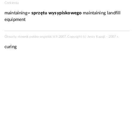
Czekierda
maintaining
~ sprzętu wysypiskowego
maintaining landfill
equipment
Otwarty słownik polsko-angielski V.9.2007, Copyright (c) Jerzy Kazojć - 2007 r.
curing