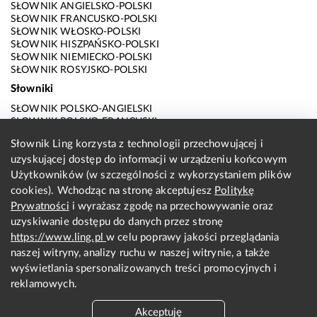
SŁOWNIK ANGIELSKO-POLSKI
SŁOWNIK FRANCUSKO-POLSKI
SŁOWNIK WŁOSKO-POLSKI
SŁOWNIK HISZPAŃSKO-POLSKI
SŁOWNIK NIEMIECKO-POLSKI
SŁOWNIK ROSYJSKO-POLSKI
Słowniki
SŁOWNIK POLSKO-ANGIELSKI
SŁOWNIK POLSKO-FRANCUSKI
SŁOWNIK POLSKO-WŁOSKI
Słownik Ling korzysta z technologii przechowującej i
SŁOWNIK POLSKO-HISZPAŃSKI
uzyskującej dostęp do informacji w urządzeniu końcowym
SŁOWNIK POLSKO-NIEMIECKI
SŁOWNIK POLSKO-ROSYJSKI
Użytkowników (w szczególności z wykorzystaniem plików
SŁOWNIK ANGIELSKO-POLSKI
cookies). Wchodząc na stronę akceptujesz
Politykę
SŁOWNIK FRANCUSKO-POLSKI
Prywatności
i wyrażasz zgodę na przechowywanie oraz
SŁOWNIK WŁOSKO-POLSKI
uzyskiwanie dostępu do danych przez stronę
SŁOWNIK HISZPAŃSKO-POLSKI
SŁOWNIK NIEMIECKO-POLSKI
https://www.ling.pl
w celu poprawy jakości przeglądania
SŁOWNIK ROSYJSKO-POLSKI
naszej witryny, analizy ruchu w naszej witrynie, a także
O nas
wyświetlania spersonalizowanych treści promocyjnych i
reklamowych.
KONTAKT Z REDAKCJĄ
REGULAMIN
Akceptuję
PRYWATNOŚĆ I COOKIES