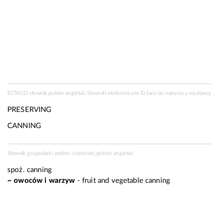
ECTACO słownik polsko-angielski Słowniki elektroniczne Ectaco do nabycia u
wydawcy
PRESERVING
CANNING
Słownik gospodarki wodno-ściekowej polsko-angielski
spoż.
canning
~ owoców i warzyw
- fruit and vegetable canning