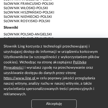
SŁOWNIK FRANCUSKO-POLSKI
SŁOWNIK WŁOSKO-POLSKI
SŁOWNIK HISZPAŃSKO-POLSKI
SŁOWNIK NIEMIECKO-POLSKI
SŁOWNIK ROSYJSKO-POLSKI
Słowniki
SŁOWNIK POLSKO-ANGIELSKI
SŁOWNIK POLSKO-FRANCUSKI
SŁOWNIK POLSKO-WŁOSKI
Słownik Ling korzysta z technologii przechowującej i
SŁOWNIK POLSKO-HISZPAŃSKI
uzyskującej dostęp do informacji w urządzeniu końcowym
SŁOWNIK POLSKO-NIEMIECKI
SŁOWNIK POLSKO-ROSYJSKI
Użytkowników (w szczególności z wykorzystaniem plików
SŁOWNIK ANGIELSKO-POLSKI
cookies). Wchodząc na stronę akceptujesz
Politykę
SŁOWNIK FRANCUSKO-POLSKI
Prywatności
i wyrażasz zgodę na przechowywanie oraz
SŁOWNIK WŁOSKO-POLSKI
uzyskiwanie dostępu do danych przez stronę
SŁOWNIK HISZPAŃSKO-POLSKI
SŁOWNIK NIEMIECKO-POLSKI
https://www.ling.pl
w celu poprawy jakości przeglądania
SŁOWNIK ROSYJSKO-POLSKI
naszej witryny, analizy ruchu w naszej witrynie, a także
O nas
wyświetlania spersonalizowanych treści promocyjnych i
reklamowych.
KONTAKT Z REDAKCJĄ
REGULAMIN
Akceptuję
PRYWATNOŚĆ I COOKIES